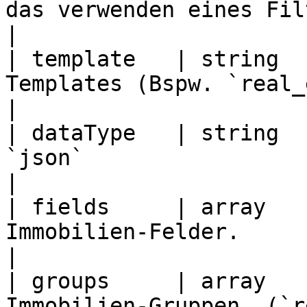
das verwenden eines Filters)                                                          
|

| template   | string  
Templates (Bspw. `real_estate_item_default`).             
|

| dataType   | string  
`json`                                                                                                    
|

| fields     | array   
Immobilien-Felder.                                                                                                
|

| groups     | array   
Immobilien-Gruppen. (`r