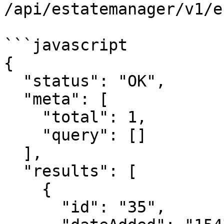
/api/estatemanager/v1/e
```javascript

{

  "status": "OK",

  "meta": [

    "total": 1,

    "query": []

  ],

  "results": [

    {

      "id": "35",
