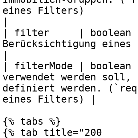
eines Filters)                                                  
|

| filter     | boolean 
Berücksichtigung eines Filters statt.                             
|

| filterMode | boolean 
verwendet werden soll, 
definiert werden. (`req
eines Filters) |

{% tabs %}

{% tab title="200 