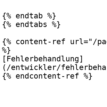
{% endtab %}

{% endtabs %}

{% content-ref url="/pa
%}

[Fehlerbehandlung]
(/entwickler/fehlerbeha