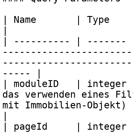
| Name       | Type    | Description                                                                
|

| ---------- | ------- 
-----------------------
-----------------------
----- |

| moduleID   | integer 
das verwenden eines Fil
mit Immobilien-Objekt)                                  
|

| pageId     | integer 