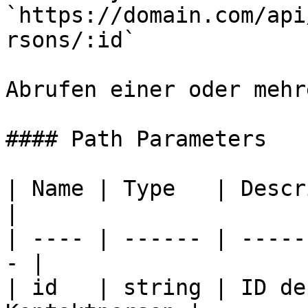
`https://domain.com/api
rsons/:id`

Abrufen einer oder mehr
#### Path Parameters

| Name | Type   | Description            
|

| ---- | ------ | -----
- |

| id   | string | ID de