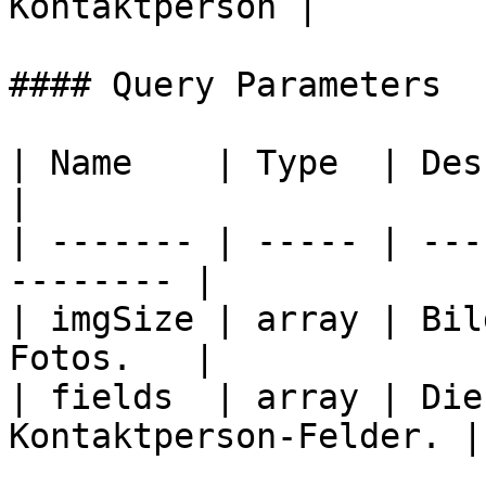
Kontaktperson |

#### Query Parameters

| Name    | Type  | Description             
|

| ------- | ----- | ---
-------- |

| imgSize | array | Bil
Fotos.   |

| fields  | array | Die
Kontaktperson-Felder. |
