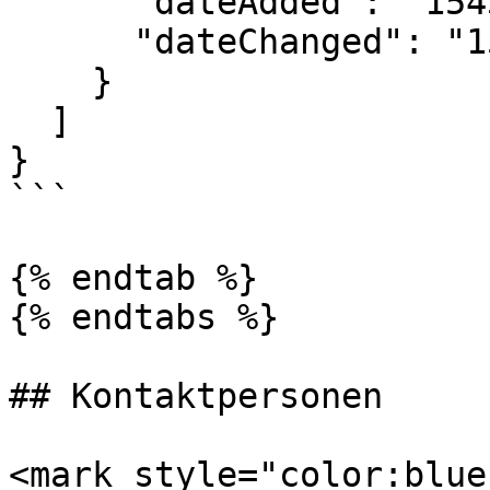
      "dateAdded": "1543328488",

      "dateChanged": "1572949938"

    }

  ]

}

```

{% endtab %}

{% endtabs %}

## Kontaktpersonen

<mark style="color:blue