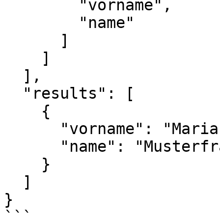
        "vorname",

        "name"

      ]

    ]

  ],

  "results": [

    {

      "vorname": "Maria",

      "name": "Musterfrau"

    }

  ]

}

```
