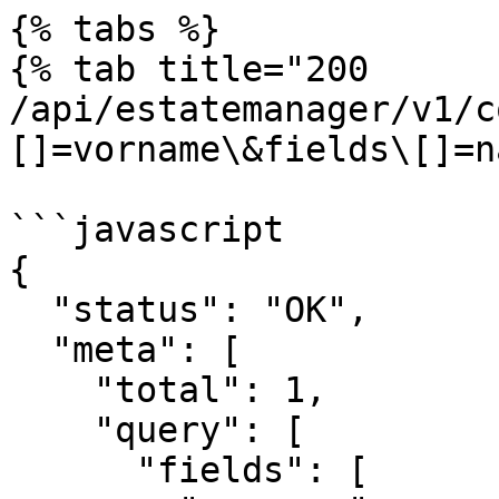
{% tabs %}

{% tab title="200 
/api/estatemanager/v1/c
[]=vorname\&fields\[]=n
```javascript

{

  "status": "OK",

  "meta": [

    "total": 1,

    "query": [

      "fields": [
