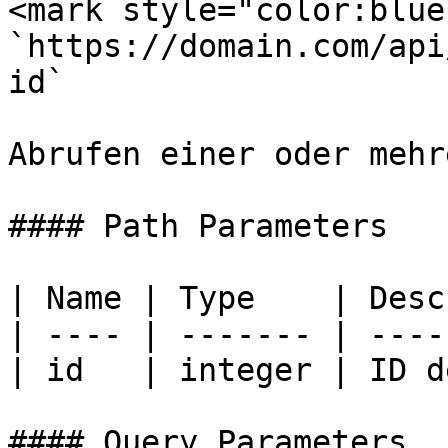
<mark style="color:blue
`https://domain.com/api
id`

Abrufen einer oder mehr
#### Path Parameters

| Name | Type    | Desc
| ---- | ------- | ----
| id   | integer | ID d
#### Query Parameters
