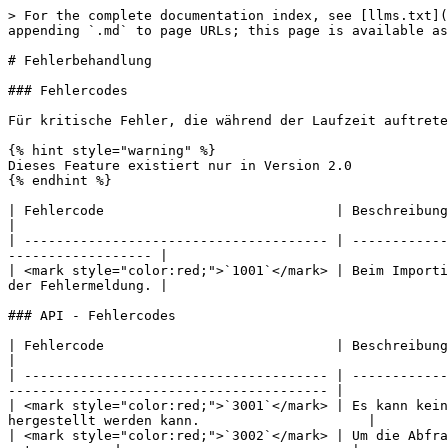
> For the complete documentation index, see [llms.txt](
appending `.md` to page URLs; this page is available as
# Fehlerbehandlung

### Fehlercodes

Für kritische Fehler, die während der Laufzeit auftrete
{% hint style="warning" %}

Dieses Feature existiert nur in Version 2.0

{% endhint %}

| Fehlercode                             | Beschreibung                                                                                                                                  
|

| -------------------------------------- | ------------
------------------ |

| <mark style="color:red;">`1001`</mark> | Beim Importi
der Fehlermeldung. |

### API - Fehlercodes

| Fehlercode                             | Beschreibung                                                                                                                                                        
|

| -------------------------------------- | ------------
---------------------------------------- |

| <mark style="color:red;">`3001`</mark> | Es kann kein
hergestellt werden kann.                     |

| <mark style="color:red;">`3002`</mark> | Um die Abfra