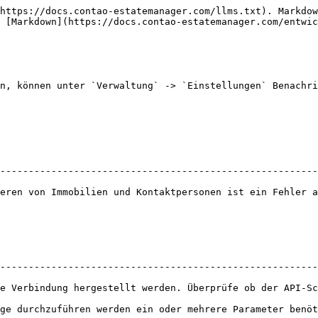
https://docs.contao-estatemanager.com/llms.txt). Markdow
 [Markdown](https://docs.contao-estatemanager.com/entwic
n, können unter `Verwaltung` -> `Einstellungen` Benachri
--------------------------------------------------------
eren von Immobilien und Kontaktpersonen ist ein Fehler a
--------------------------------------------------------
e Verbindung hergestellt werden. Überprüfe ob der API-Sc
ge durchzuführen werden ein oder mehrere Parameter benöt