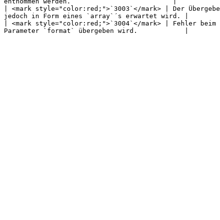
entnommen werden.                          |

| <mark style="color:red;">`3003`</mark> | Der Übergebe
jedoch in Form eines `array`´s erwartet wird. |

| <mark style="color:red;">`3004`</mark> | Fehler beim 